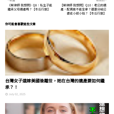
較舊
較新的
《蔡律師 我想問》Q8：私生子能
【蔡律師 我想問】Q10：老公的遺
繼承父母遺產嗎？【冬瓜行旅】
產，配偶竟不能全拿？還要分給公
婆或小叔小姑？【冬瓜行旅】
你可能會喜歡這些文章
台灣女子遠嫁美國後離世，她在台灣的遺產要如何繼
承？！
July 02, 2025