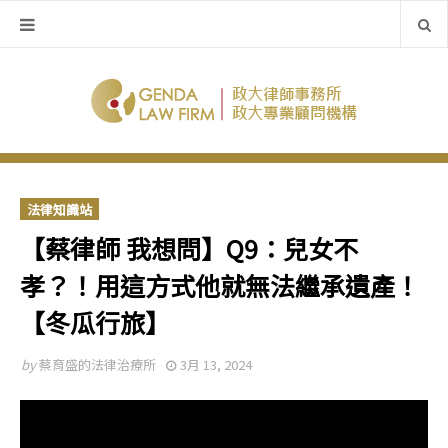
法律知識站
【蔡律師 我想問】Q9：兒女不
孝？！用這方式他就無法繼承遺產！
【冬瓜行旅】
by
蔡育盛的法律治療所
3月 13, 2024