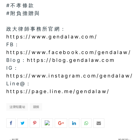
#不孝條款
#附負擔贈與
政大律師事務所官網：
https://www.gendalaw.com/
FB：
https://www.facebook.com/gendalaw/
Blog：
https://blog.gendalaw.com
IG：
https://www.instagram.com/gendalaw/
Line@：
https://page.line.me/gendalaw/
法律知識站
頭條